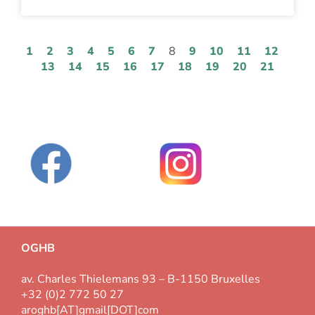
1
2
3
4
5
6
7
8
9
10
11
12
13
14
15
16
17
18
19
20
21
OGHB
av. Charles Thielemans 93 – B-1150 Bruxelles
+32 (0)2 772 50 27
aroghb[AT]gmail[DOT]com