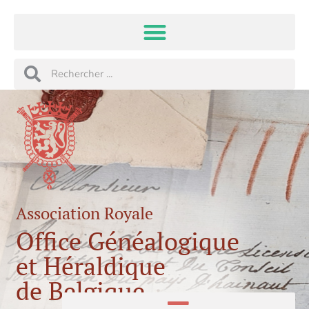
Aller
au
contenu
Rechercher
Rechercher
Association Royale
Office Généalogique
et Héraldique
de Belgique