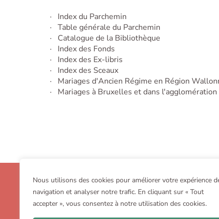
·
Index du Parchemin
·
Table générale du Parchemin
·
Catalogue de la Bibliothèque
·
Index des Fonds
·
Index des Ex-libris
·
Index des Sceaux
·
Mariages d'Ancien Régime en Région Wallon
·
Mariages à Bruxelles et dans l'agglomération
OGHB
Nous utilisons des cookies pour améliorer votre expérience d
navigation et analyser notre trafic. En cliquant sur « Tout
av. Charles Thielemans 93 – B-1150 Bruxelles
accepter », vous consentez à notre utilisation des cookies.
+32 (0)2 772 50 27