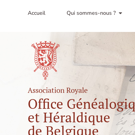
Aller
au
Accueil
Qui sommes-nous ?
contenu
Association Royale
Office Généalogi
et Héraldique
de Belgique