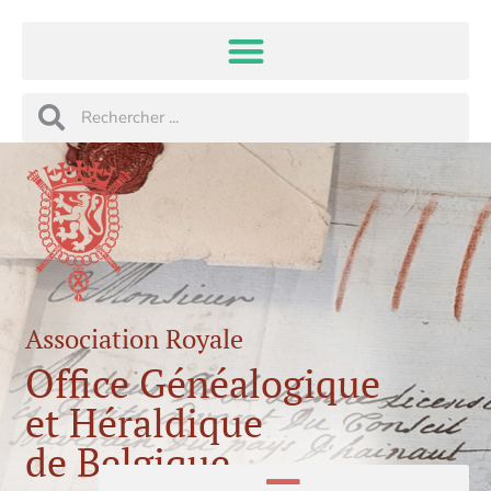
Aller
au
contenu
Rechercher
Rechercher
Association Royale
Office Généalogique
et Héraldique
de Belgique