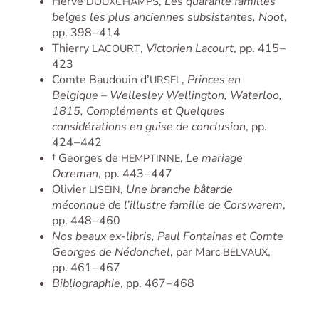
Hervé
,
Les quarante familles
DOUXCHAMPS
belges les plus anciennes subsistantes, Noot
,
pp. 398 – 414
Thierry
,
Victorien Lacourt
, pp. 415 –
LACOURT
423
Comte Baudouin d’
,
Princes en
URSEL
Belgique – Wellesley Wellington, Waterloo,
1815, Compléments et Quelques
considérations en guise de conclusion
, pp.
424 – 442
† Georges de
,
Le mariage
HEMPTINNE
Ocreman
, pp. 443 – 447
Olivier
,
Une branche bâtarde
LISEIN
méconnue de l’illustre famille de Corswarem
,
pp. 448 – 460
Nos beaux ex-libris, Paul Fontainas et Comte
Georges de Nédonchel
, par Marc
,
BELVAUX
pp. 461 – 467
Bibliographie
, pp. 467 – 468