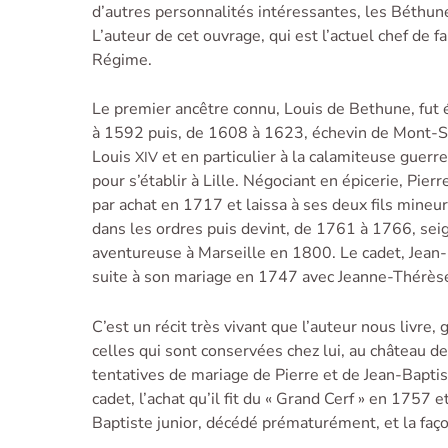
d’autres personnalités intéres­santes, les Béthune 
L’auteur de cet ouvrage, qui est l’actuel chef de fa
Régime.
Le premier ancêtre connu, Louis de Bethune, fut 
à 1592 puis, de 1608 à 1623, échevin de Mont-Sa
Louis
et en particulier à la calamiteuse guerr
XIV
pour s’établir à Lille. Négociant en épicerie, Pier
par achat en 1717 et laissa à ses deux fils mineur
dans les ordres puis devint, de 1761 à 1766, se
aventureuse à Marseille en 1800. Le cadet, Jean-Ba
suite à son mariage en 1747 avec Jeanne-Thérès
C’est un récit très vivant que l’auteur nous livre
celles qui sont conservées chez lui, au château de 
tentatives de mariage de Pierre et de Jean-Baptis
cadet, l’achat qu’il fit du « Grand Cerf » en 1757 et
Baptiste junior, décédé prématurément, et la faç