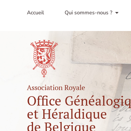
Aller
au
Accueil
Qui sommes-nous ?
contenu
Association Royale
Office Généalogi
et Héraldique
de Belgique