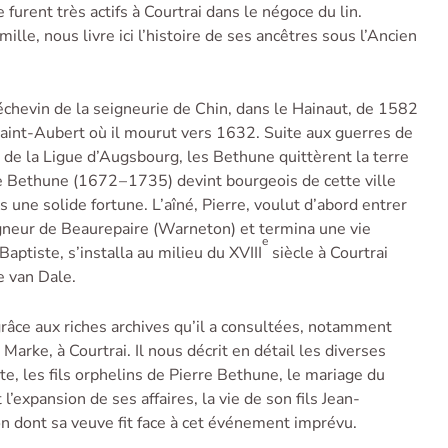
furent très actifs à Courtrai dans le négoce du lin.
mille, nous livre ici l’histoire de ses ancêtres sous l’Ancien
échevin de la seigneurie de Chin, dans le Hainaut, de 1582
int-Aubert où il mourut vers 1632. Suite aux guerres de
e de la Ligue d’Augsbourg, les Bethune quittèrent la terre
re Bethune (1672 – 1735) devint bour­geois de cette ville
s une solide fortune. L’aîné, Pierre, voulut d’abord entrer
igneur de Beaurepaire (Warneton) et termina une vie
e
ptiste, s’installa au milieu du XVIII
siècle à Courtrai
e van Dale.
, grâce aux riches archives qu’il a consultées, notamment
Marke, à Courtrai. Il nous décrit en détail les diverses
te, les fils orphelins de Pierre Bethune, le mariage du
 l’expansion de ses affaires, la vie de son fils Jean-
on dont sa veuve fit face à cet événement imprévu.