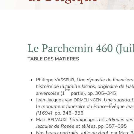
Le Parchemin 460 (Jui
TABLE DES MATIERES
Philippe
,
Une dynastie de financiers
VASSEUR
histoire de la famille Jacobs, originaire de H
ère
anversoise
(1
partie), pp. 305 – 345
Jean-Jacques van
,
Une substitut
ORMELINGEN
le monument funéraire du Prince-Évêque Jea
(†1694)
, pp. 346 – 356
Marc
,
Témoignages héraldiques des 
BELVAUX
Jacquier de Rosée et alliées
, pp. 357 – 395
Nos beaux portraits. Julie de Reul
, par Marc
B