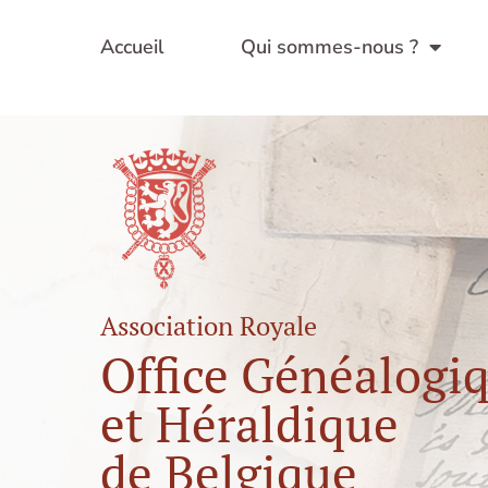
Aller
au
Accueil
Qui sommes-nous ?
contenu
Association Royale
Office Généalogi
et Héraldique
de Belgique