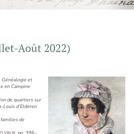
llet-Août 2022)
. Généalogie et
alle en Campine
ion de quartiers sur
n-Louis d’Elderen
familles de
, pp. 396 –
ELVAUX