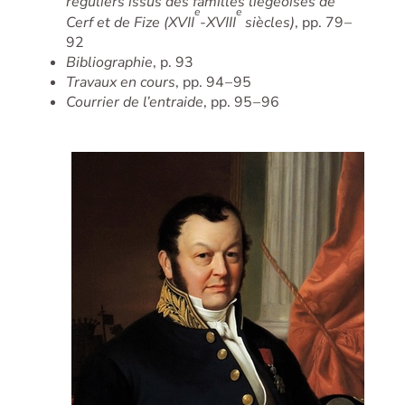
réguliers issus des familles liégeoises de
e
e
Cerf et de Fize (XVII
-XVIII
siècles)
, pp. 79 –
92
Bibliographie
, p. 93
Travaux en cours
, pp. 94 – 95
Courrier de l’entraide
, pp. 95 – 96