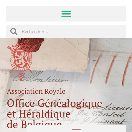
Aller
au
contenu
Rechercher
Rechercher
Association Royale
Office Généalogique
et Héraldique
de Belgique