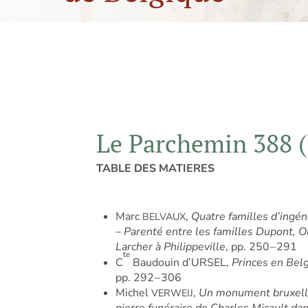
Le Parchemin 388 (J
TABLE DES MATIERES
Marc
,
Quatre familles d’ingéni
BELVAUX
– Parenté entre les familles Dupont, O
Larcher à Philippeville
, pp. 250 – 291
te
C
Baudouin d’URSEL,
Princes en Belg
pp. 292 – 306
Michel
,
Un monument bruxello
VERWEIJ
pierre funéraire de Charles Micault dan