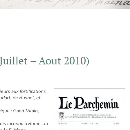
uillet – Aout 2010)
eurs aux fortifications
udart, de Busnel, et
ique : Gand-Vilain
,
is inconnu à Rome : la
s la S. Maria