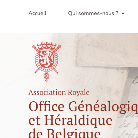
Aller
au
Accueil
Qui sommes-nous ?
contenu
Association Royale
Office Généalogi
et Héraldique
de Belgique