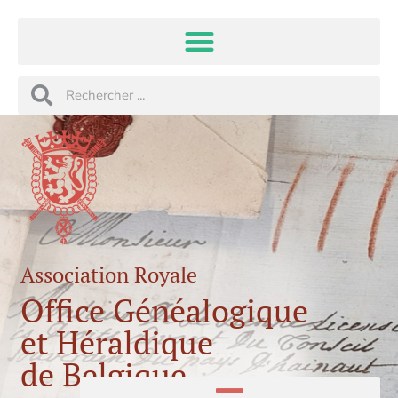
Aller
au
contenu
Rechercher
Rechercher
Association Royale
Office Généalogique
et Héraldique
de Belgique