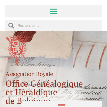
Aller
au
contenu
Rechercher
Rechercher
Association Royale
Office Généalogique
et Héraldique
de Belgique