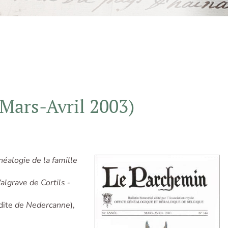
Mars-Avril 2003)
néalogie de la famille
lgrave de Cortils ‑
dite
de Nedercanne
),