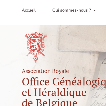
Aller
au
Accueil
Qui sommes-nous ?
contenu
Association Royale
Office Généalogi
et Héraldique
de Belgique