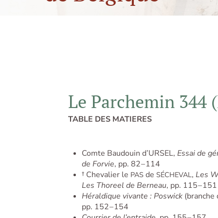
Le Parchemin 344 (
TABLE DES MATIERES
Comte Baudouin d’URSEL,
Essai de gé
de Forvie
, pp. 82 – 114
† Chevalier le
de
,
Les Wa
PAS
SÉCHEVAL
Les Thoreel de Berneau
, pp. 115 – 151
Héraldique vivante : Poswick
(branche 
pp. 152 – 154
Courrier de l’entraide
, pp. 155 – 157