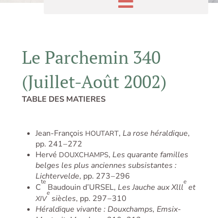
Le Parchemin 340
(Juillet-Août 2002)
TABLE DES MATIERES
Jean-François
,
La rose héraldique
,
HOUTART
pp. 241 – 272
Hervé
,
Les quarante familles
DOUXCHAMPS
belges les plus anciennes subsistantes :
Lichtervelde
, pp. 273 – 296
te
e
C
Baudouin d’URSEL,
Les Jauche aux Xlll
et
e
siècles
, pp. 297 – 310
XIV
Héraldique vivante : Douxchamps, Emsix-