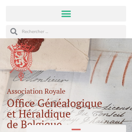
Aller
au
contenu
Rechercher
Rechercher
Association Royale
Office Généalogique
et Héraldique
de Belgique