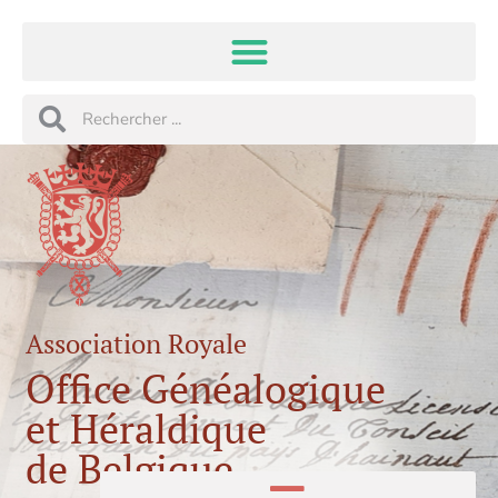
Aller
au
contenu
Rechercher
Rechercher
Association Royale
Office Généalogique
et Héraldique
de Belgique