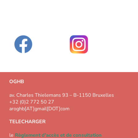
OGHB
av. Charles Thielemans 93 – B-1150 Bruxelles
+32 (0)2 772 50 27
aroghb[AT]gmail[DOT]com
TELECHARGER
le
Règlement d'accès et de consultation