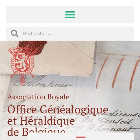
Aller
au
contenu
Rechercher
Rechercher
Association Royale
Office Généalogique
et Héraldique
de Belgique