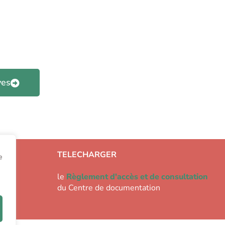
ves
TELECHARGER
e
le
Règlement d'accès et de consultation
du Centre de documentation