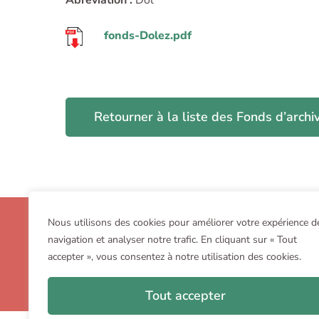
Abréviation :
Dol
fonds-Dolez.pdf
Retourner à la liste des Fonds d’archi
OGHB
Nous utilisons des cookies pour améliorer votre expérience d
navigation et analyser notre trafic. En cliquant sur « Tout
av. Charles Thielemans 93 – B-1150 Bruxelles
accepter », vous consentez à notre utilisation des cookies.
+32 (0)2 772 50 27
aroghb[AT]gmail[DOT]com
Tout accepter