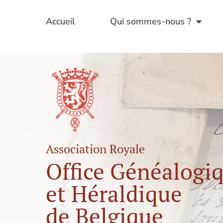
Aller
au
Accueil
Qui sommes-nous ?
contenu
Association Royale
Office Généalogi
et Héraldique
de Belgique