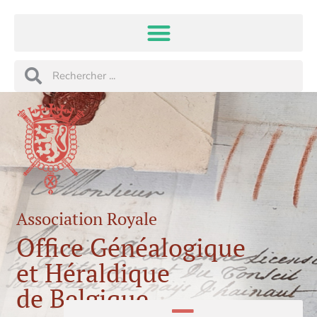
Aller
au
contenu
Rechercher
Rechercher
Association Royale
Office Généalogique
et Héraldique
de Belgique