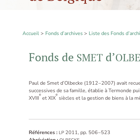
Accueil
Fonds d’archives
Liste des Fonds d’arch
Fonds de
d’
SMET
OLB
Paul de Smet d’Olbecke (1912 – 2007) avait recuei
successives de sa famille, établie à Termonde pui
e
e
XVIII
et XIX
siècles et la gestion de biens à la
Références :
2011, pp. 506 – 523
LP