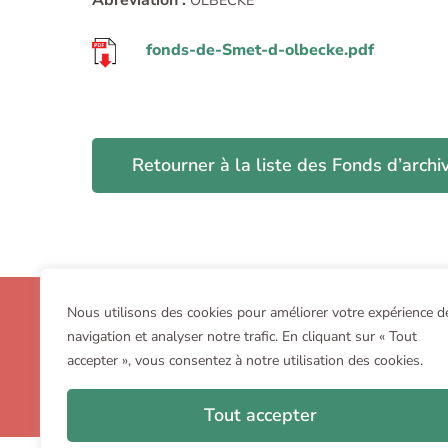
Abréviation :
OLBECKE
fonds-de-Smet-d-olbecke.pdf
Retourner à la liste des Fonds d’archi
OGHB
Nous utilisons des cookies pour améliorer votre expérience d
navigation et analyser notre trafic. En cliquant sur « Tout
av. Charles Thielemans 93 – B-1150 Bruxelles
accepter », vous consentez à notre utilisation des cookies.
+32 (0)2 772 50 27
aroghb[AT]gmail[DOT]com
Tout accepter