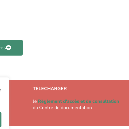
ves
TELECHARGER
e
le
Règlement d'accès et de consultation
du Centre de documentation