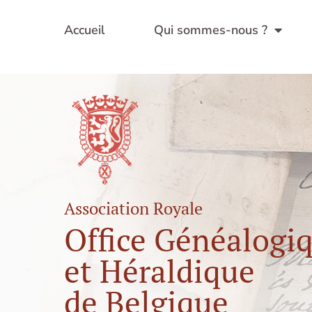
Aller
au
Accueil
Qui sommes-nous ?
contenu
Association Royale
Office Généalogi
et Héraldique
de Belgique