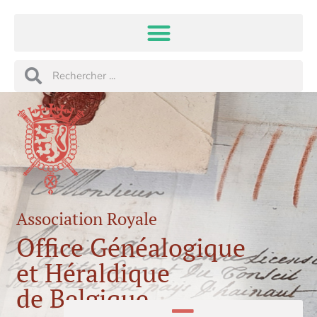
Aller
au
contenu
Rechercher
Rechercher
Association Royale
Office Généalogique
et Héraldique
de Belgique